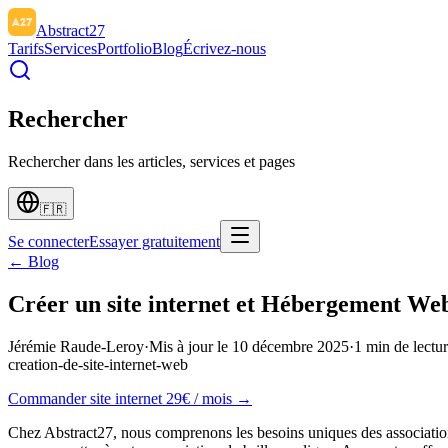
Abstract27
Tarifs
Services
Portfolio
Blog
Écrivez-nous
Rechercher
Rechercher dans les articles, services et pages
🇫🇷
Se connecter
Essayer gratuitement
← Blog
Créer un site internet et Hébergement Web 
Jérémie Raude-Leroy
·
Mis à jour le
10 décembre 2025
·
1
min de lectu
creation-de-site-internet-web
Commander site internet 29€ / mois →
Chez Abstract27, nous comprenons les besoins uniques des association