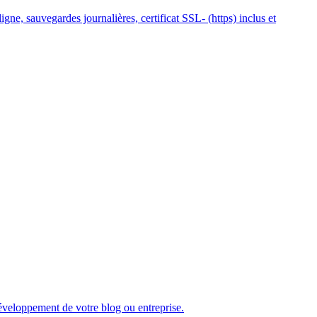
gne, sauvegardes journalières, certificat SSL- (https) inclus et
développement de votre blog ou entreprise.