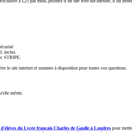
re exclusive à £25 par mois, profitez d’un site web sur-mesure, d’un hébe
écurisé
L inclus.
vec STRIPE.
r le site internet et sommes à disposition pour toutes vos questions.
'elle mérite.
s d'élèves du Lycée français Charles de Gaulle à Londres
pour mettre