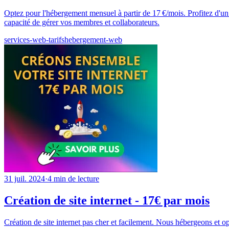
Optez pour l'hébergement mensuel à partir de 17 €/mois. Profitez d'un s
capacité de gérer vos membres et collaborateurs.
services-web-tarifs
hebergement-web
31 juil. 2024
·
4
min de lecture
Création de site internet - 17€ par mois
Création de site internet pas cher et facilement. Nous hébergeons et o