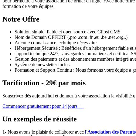
pour permettre à votre association de briller en ligne. Avec notre off
formation de votre équipes.
Notre Offre
Solution simple, fiable et open source avec Ghost CMS.
Nom de Domain OFFERT (.pro .com .fr .eu .be .net .org..)
Aucune connaissance technique nécessaire.
Hébergement Sécurisé : Bénéficiez d'un hébergement fiable et s
support technique 24/7, sauvegardes journalières et certificat SS
Gestion des paiements et des abonnements membres intégré a
Système de newsletter inclus.
Formation et Support Continu : Nous formons votre équipe à gére
Tarification - 29€ par mois
Souscrivez dès aujourd'hui et donnez à votre association la visibilité qu
Commencer gratuitement pour 14 jours →
Un exemples de réussite
1- Nous avons le plaisir de collaborer avec
l'Association des Parent