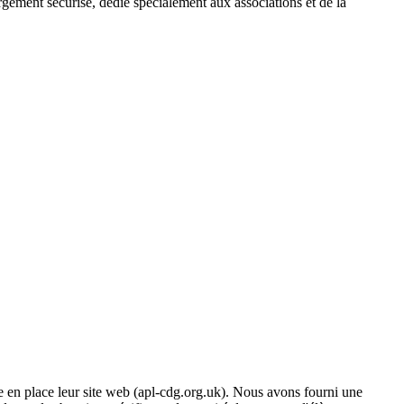
rgement sécurisé, dédié spécialement aux associations et de la
 en place leur site web (apl-cdg.org.uk). Nous avons fourni une