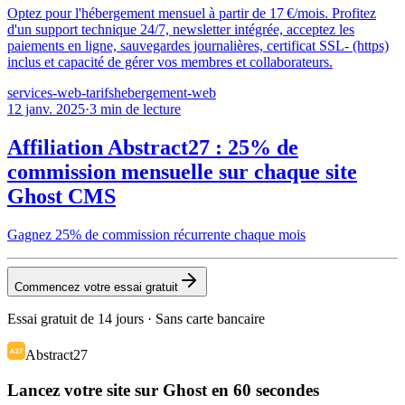
Optez pour l'hébergement mensuel à partir de 17 €/mois. Profitez
d'un support technique 24/7, newsletter intégrée, acceptez les
paiements en ligne, sauvegardes journalières, certificat SSL- (https)
inclus et capacité de gérer vos membres et collaborateurs.
services-web-tarifs
hebergement-web
12 janv. 2025
·
3
min de lecture
Affiliation Abstract27 : 25% de
commission mensuelle sur chaque site
Ghost CMS
Gagnez 25% de commission récurrente chaque mois
Commencez votre essai gratuit
Essai gratuit de 14 jours · Sans carte bancaire
Abstract27
Lancez votre site sur Ghost en 60 secondes