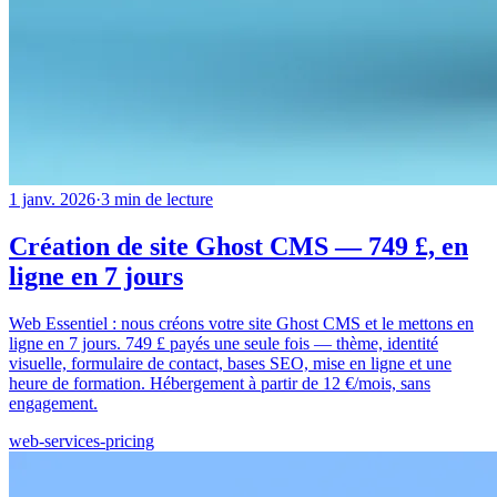
1 janv. 2026
·
3
min de lecture
Création de site Ghost CMS — 749 £, en
ligne en 7 jours
Web Essentiel : nous créons votre site Ghost CMS et le mettons en
ligne en 7 jours. 749 £ payés une seule fois — thème, identité
visuelle, formulaire de contact, bases SEO, mise en ligne et une
heure de formation. Hébergement à partir de 12 €/mois, sans
engagement.
web-services-pricing