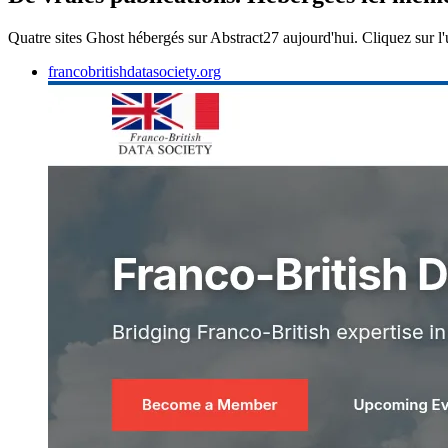
Quatre sites Ghost hébergés sur Abstract27 aujourd'hui. Cliquez sur l'un
francobritishdatasociety.org