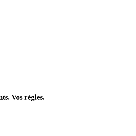
nts. Vos
règles
.