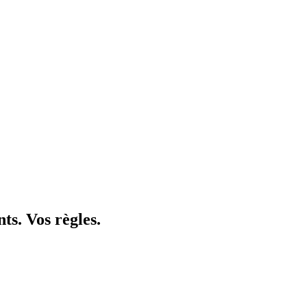
nts. Vos
règles
.