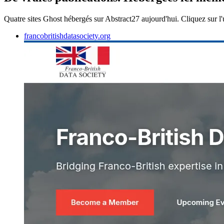
Quatre sites Ghost hébergés sur Abstract27 aujourd'hui. Cliquez sur l'un
francobritishdatasociety.org