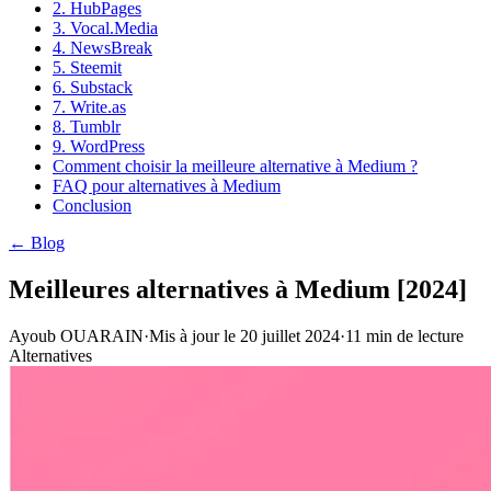
2. HubPages
3. Vocal.Media
4. NewsBreak
5. Steemit
6. Substack
7. Write.as
8. Tumblr
9. WordPress
Comment choisir la meilleure alternative à Medium ?
FAQ pour alternatives à Medium
Conclusion
← Blog
Meilleures alternatives à Medium [2024]
Ayoub OUARAIN
·
Mis à jour le
20 juillet 2024
·
11
min de lecture
Alternatives