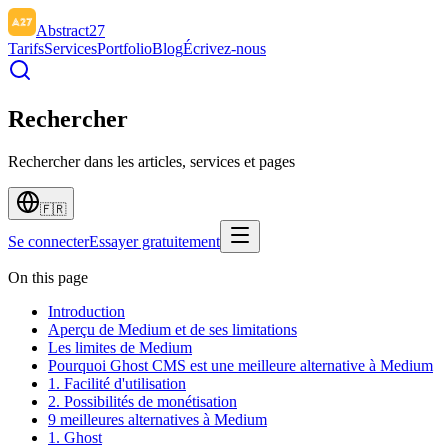
Abstract27
Tarifs
Services
Portfolio
Blog
Écrivez-nous
Rechercher
Rechercher dans les articles, services et pages
🇫🇷
Se connecter
Essayer gratuitement
On this page
Introduction
Aperçu de Medium et de ses limitations
Les limites de Medium
Pourquoi Ghost CMS est une meilleure alternative à Medium
1. Facilité d'utilisation
2. Possibilités de monétisation
9 meilleures alternatives à Medium
1. Ghost