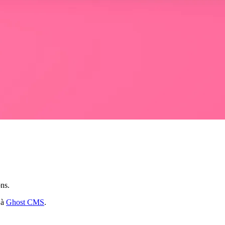
ons.
 à
Ghost CMS
.