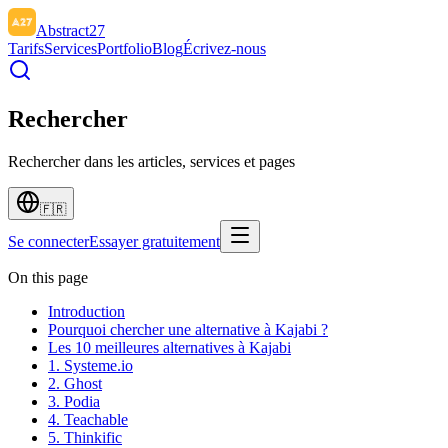
Abstract27
Tarifs
Services
Portfolio
Blog
Écrivez-nous
Rechercher
Rechercher dans les articles, services et pages
🇫🇷
Se connecter
Essayer gratuitement
On this page
Introduction
Pourquoi chercher une alternative à Kajabi ?
Les 10 meilleures alternatives à Kajabi
1. Systeme.io
2. Ghost
3. Podia
4. Teachable
5. Thinkific