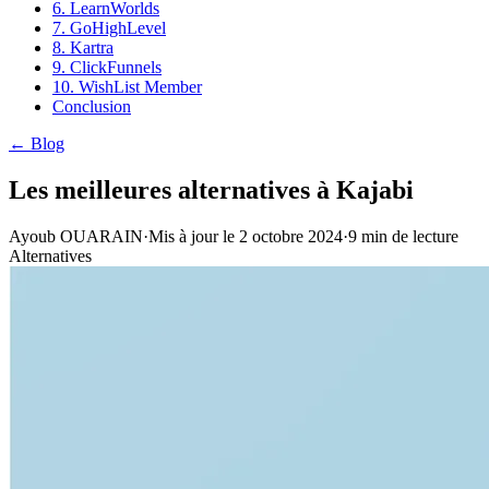
6. LearnWorlds
7. GoHighLevel
8. Kartra
9. ClickFunnels
10. WishList Member
Conclusion
← Blog
Les meilleures alternatives à Kajabi
Ayoub OUARAIN
·
Mis à jour le
2 octobre 2024
·
9
min de lecture
Alternatives