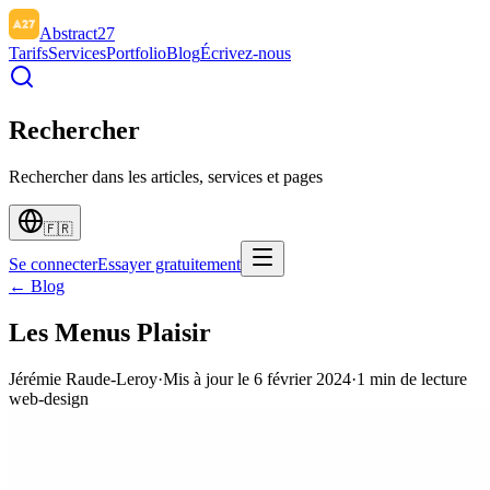
Abstract27
Tarifs
Services
Portfolio
Blog
Écrivez-nous
Rechercher
Rechercher dans les articles, services et pages
🇫🇷
Se connecter
Essayer gratuitement
← Blog
Les Menus Plaisir
Jérémie Raude-Leroy
·
Mis à jour le
6 février 2024
·
1
min de lecture
web-design