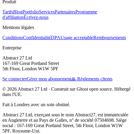
Produit
Tarifs
Blog
Portfolio
Services
Partenaires
Programme
d'affiliation
Écrivez-nous
Mentions légales
Conditions
Confidentialité
DPA
Usage acceptable
Remboursements
Entreprise
Abstract 27 Ltd
167-169 Great Portland Street
5th Floor, London W1W 5PF
Se connecter
Gérer mon abonnement
🙏 Règlements clients
© 2026 Abstract 27 Ltd ·
Construit sur Ghost open source. Hébergé
dans l'UE.
Fait à Londres avec un soin obstiné.
Abstract 27 Ltd, exerçant sous le nom Abstract27, est immatriculée
en Angleterre et au Pays de Galles, n° de société 07504698. Siège
social : 167-169 Great Portland Street, 5th Floor, London W1W
5PF, Royaume-Uni.