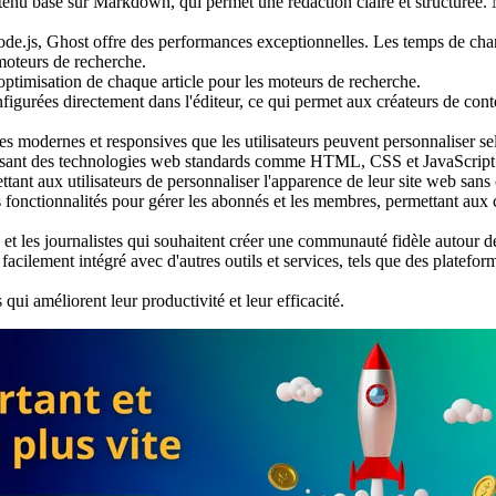
ntenu basé sur Markdown, qui permet une rédaction claire et structurée. 
ode.js, Ghost offre des performances exceptionnelles. Les temps de charg
moteurs de recherche.
'optimisation de chaque article pour les moteurs de recherche.
figurées directement dans l'éditeur, ce qui permet aux créateurs de conte
s modernes et responsives que les utilisateurs peuvent personnaliser sel
tilisant des technologies web standards comme HTML, CSS et JavaScript
tant aux utilisateurs de personnaliser l'apparence de leur site web sa
s fonctionnalités pour gérer les abonnés et les membres, permettant aux
s et les journalistes qui souhaitent créer une communauté fidèle autour d
acilement intégré avec d'autres outils et services, tels que des platefo
ui améliorent leur productivité et leur efficacité.