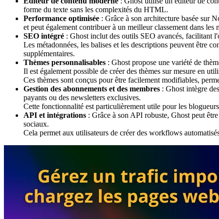
Éditeur de contenu moderne
: Ghost utilise un éditeur de co
forme du texte sans les complexités du HTML.
Performance optimisée
: Grâce à son architecture basée sur N
et peut également contribuer à un meilleur classement dans les 
SEO intégré
: Ghost inclut des outils SEO avancés, facilitant l
Les métadonnées, les balises et les descriptions peuvent être con
supplémentaires.
Thèmes personnalisables
: Ghost propose une variété de thème
Il est également possible de créer des thèmes sur mesure en u
Ces thèmes sont conçus pour être facilement modifiables, permet
Gestion des abonnements et des membres
: Ghost intègre de
payants ou des newsletters exclusives.
Cette fonctionnalité est particulièrement utile pour les blogueur
API et intégrations
: Grâce à son API robuste, Ghost peut être f
sociaux.
Cela permet aux utilisateurs de créer des workflows automatisés q