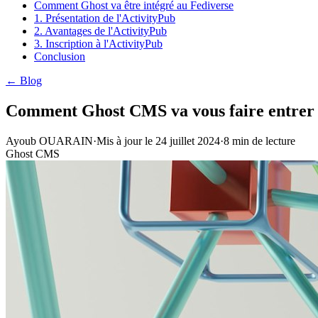
Comment Ghost va être intégré au Fediverse
1. Présentation de l'ActivityPub
2. Avantages de l'ActivityPub
3. Inscription à l'ActivityPub
Conclusion
← Blog
Comment Ghost CMS va vous faire entrer 
Ayoub OUARAIN
·
Mis à jour le
24 juillet 2024
·
8
min de lecture
Ghost CMS