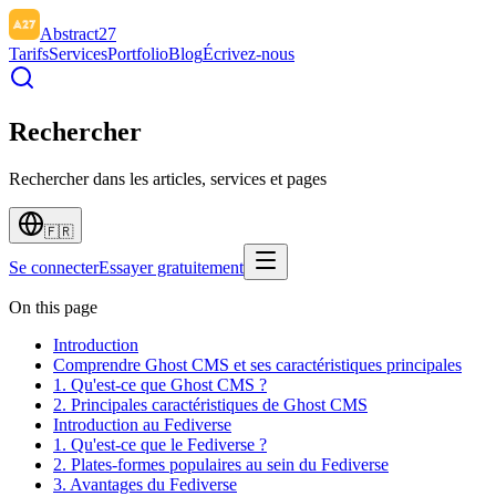
Abstract27
Tarifs
Services
Portfolio
Blog
Écrivez-nous
Rechercher
Rechercher dans les articles, services et pages
🇫🇷
Se connecter
Essayer gratuitement
On this page
Introduction
Comprendre Ghost CMS et ses caractéristiques principales
1. Qu'est-ce que Ghost CMS ?
2. Principales caractéristiques de Ghost CMS
Introduction au Fediverse
1. Qu'est-ce que le Fediverse ?
2. Plates-formes populaires au sein du Fediverse
3. Avantages du Fediverse