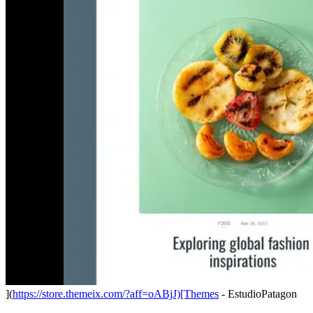
](
https://store.themeix.com/?aff=oABjJ)[Themes
- EstudioPatagon