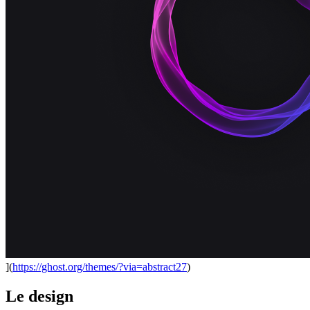
](
https://ghost.org/themes/?via=abstract27
)
Le design