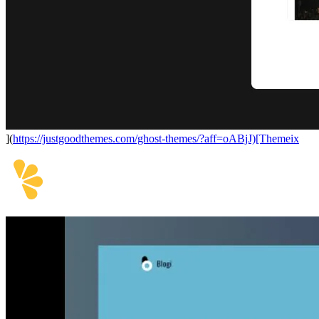
](
https://justgoodthemes.com/ghost-themes/?aff=oABjJ)[Themeix