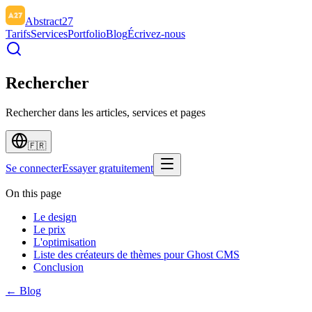
Abstract27
Tarifs
Services
Portfolio
Blog
Écrivez-nous
Rechercher
Rechercher dans les articles, services et pages
🇫🇷
Se connecter
Essayer gratuitement
On this page
Le design
Le prix
L'optimisation
Liste des créateurs de thèmes pour Ghost CMS
Conclusion
← Blog