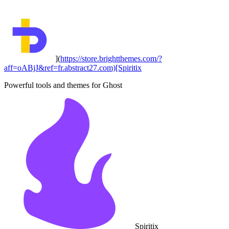
](
https://store.brightthemes.com/?
aff=oABjJ&ref=fr.abstract27.com)[Spiritix
Powerful tools and themes for Ghost
Spiritix